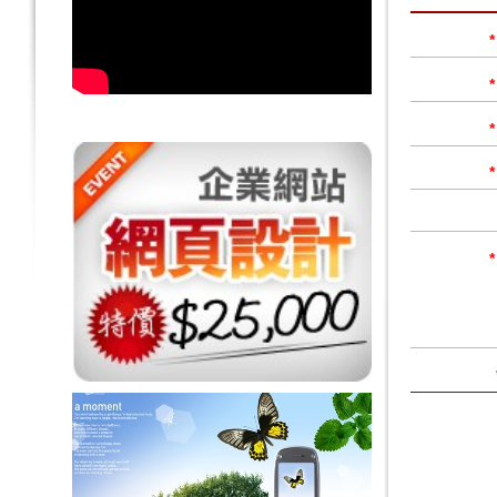
*
*
*
*
*