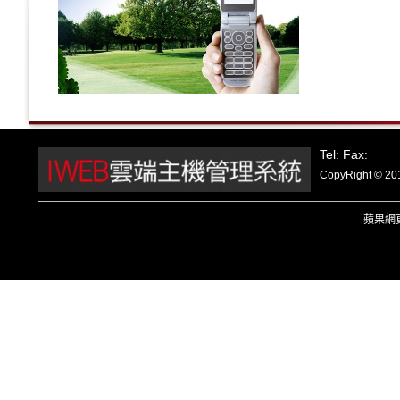
Tel: Fax:
CopyRight
蘋果
網