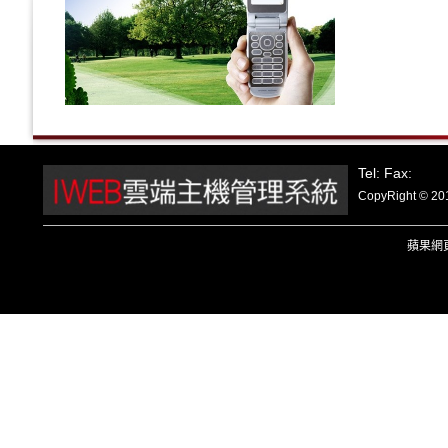
Tel: Fax:
CopyRight
蘋果
網