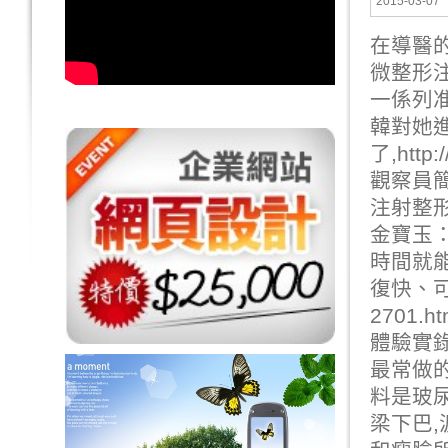
2015-03-07
在導醫的
微整形
一係列准
韓對她
了,
http:
觀察員
注射整
金寶玉
時間就能
復快、
2701.ht
體驗實
最常做
料是玻
梁下巴,