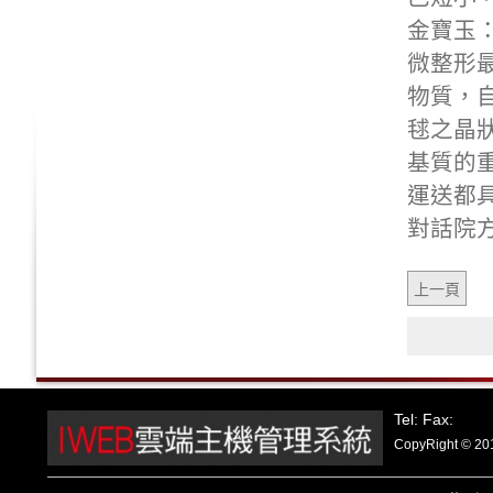
金寶玉
微整形
物質，
毬之晶
基質的
運送都
對話院
上一頁
Tel: Fax:
CopyRight