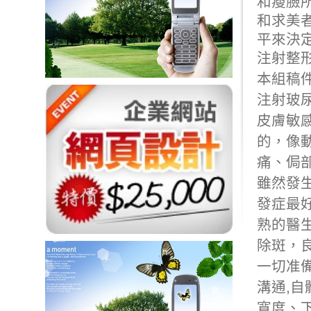
和瘦臉
和求美者
平來決
注射整
本組稿件
注射玻
皮膚敏感
的，像
痛、侷
雖然發
發症最
熟的醫生
除斑
，
一切准備
溝通,
自
寬度、