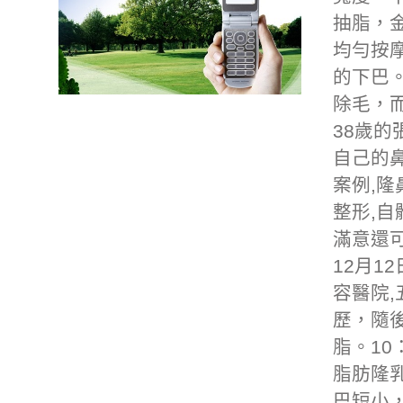
抽脂
，
均勻按
的下巴。
除毛
，
38歲的
自己的
案例,
隆
整形,
自
滿意還
12月12
容醫院,
歷，隨
脂
。10
脂肪隆
巴短小