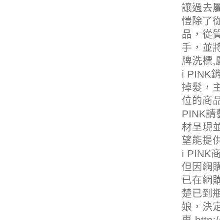
讓過去
愷除了從
品，從
手，並將
牌洗標,
i PI
掉髮
，主
位的商品
PIN
材呈現並
望能提
i PI
但因網
已在網
楚已到
娘
，決定
車
,
http: