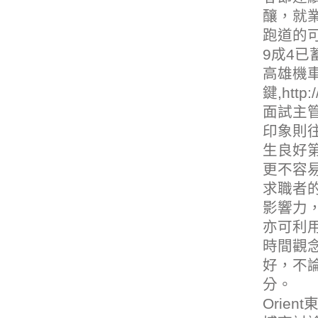
釀，就
跑道的
9成4
高雄機
鍵,
http:
面試主
印象則往
生良好
更不容
求職者
影響力
亦可利
時間觀
好，不
分。
Orie