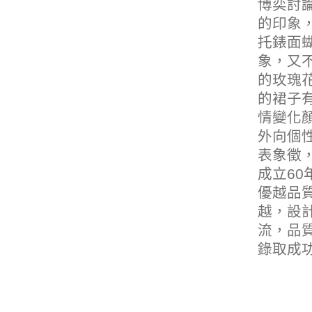
博奕討
的印象
托錶面
象，又不
的玫瑰
的裙子
情變化
外向個
表象徵
成立60
優越品
越，設
流，品
錄取成