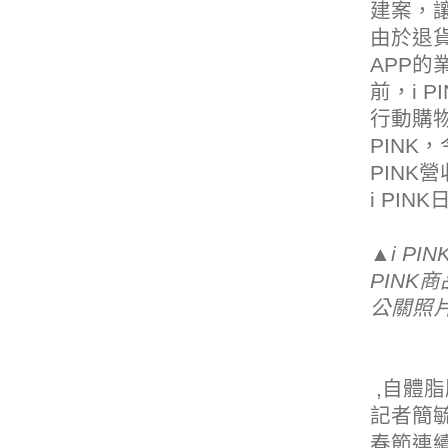
建案
，
由於退
APP的
前，i 
行動購
PINK
PINK
i PI
▲i P
PIN
公關照
,
自體脂
記者簡
春節連續