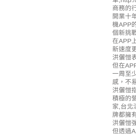
商務的
開業十
機APP
個新挑戰
在AP
新速度更
洪儷愷
但在AP
一周至少
感，不易
洪儷愷
積極的營
家,
台北
牌都擁
洪儷愷強
但透過A