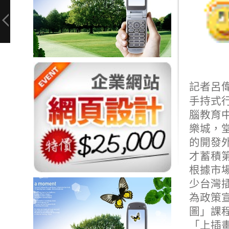
記者呂
手持式
腦教育
樂城
，
的開發
才蓄積
根據市場
少台灣插
為政策
圖」課程
「上插畫