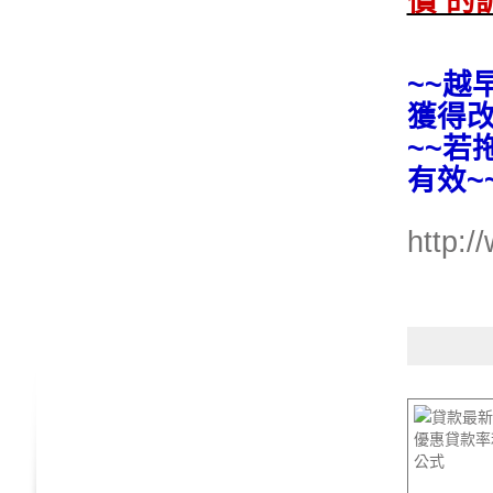
價 的
~~越
獲得改
~~若
有效~
http:/