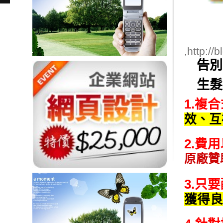
,
http://
告別
生髮
1.複
效、互
2.費
原廠贊
3.只
獲得良