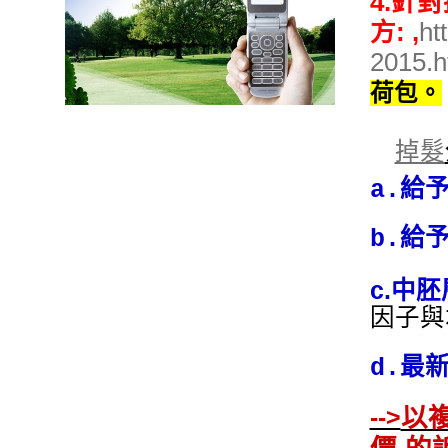
4.針
方: ,
ht
2015.h
荷包。
掉髮
a.給
b.給
c.中
因子與
d.最新
以
-->