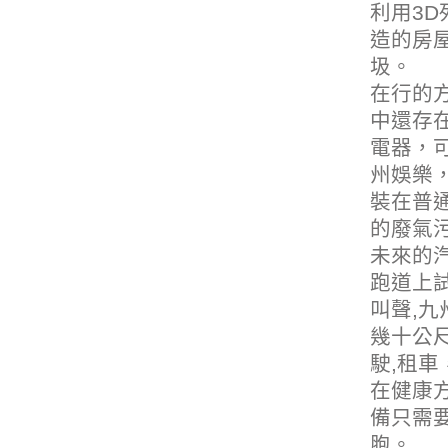
利用3
造的房
圾。
在行的
中還存在
電器，
州娛樂
裝在普通
的廢氣
未來的
跑道上
叫聲,
九
幾十公
駛,
租車
在健康
備只需
胞。