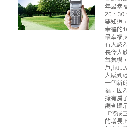
年最幸
20、3
要知道
幸福的1
最幸福,
有人認
長令人
氧氣機
戶,
http:
人感到輕
一個新的
福，因
擁有房
調查顯示
『修成
的增長,