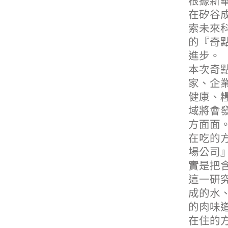
根據新
在矽谷
索未來
的『奇
進步。
本次奇點
家、企
健康、
域將會
方面面
在吃的
場公司
實是把
這一研
成的水
的肉味
在住的方