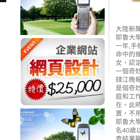
大陸新
耶魯大
一年,
手
命中的
女，認
一個奇
錢江晚
是個奇妙
庭和工作
在。此
置，不
耶魯大
名40
查結果顯