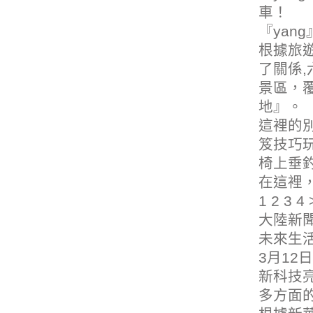
車
！
『yan
根據旅遊
了關係,
景區，
地』。
這裡的
笈技巧
椅上垂
在這裡
1 2 3 4 
大陸新
未來生
3月12
新科技亮
多方面的