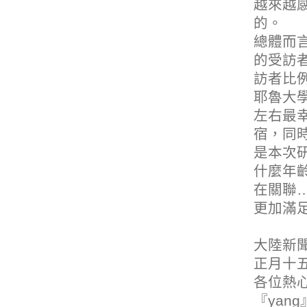
越來越
的。
總體而言
的受訪
訪者比例
耶魯大
左右最幸
宿
，同
是本次
什麼年
在關聯
更加滿足
大陸新
正月十
各位熱
『yan