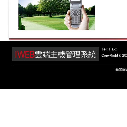
Tel: Fax:
CopyRight
蘋果
網